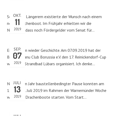
OKT.
Schon seit Längerem existierte der Wunsch nach einem
11
neuen Drachenboot. Im Frühjahr erhielten wir die
2019
Nachricht, dass noch Fördergelder vom Senat für…
SEP.
Er ist schon wieder Geschichte. Am 07.09.2019 hat der
07
Berliner Kanu Club Borussia e.V. den 17. Reinickendorf-Cup
2019
wieder im Strandbad Lübars organisiert. Ich denke…
JULI
Nach einem Jahr baustellenbedingter Pause konnten am
13
13. und 14. Juli 2019 im Rahmen der Warnemünder Woche
2019
wieder die Drachenboote starten. Vom Start…