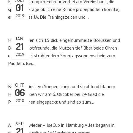
JULI
Eine Wanderung im Februar vorbei am Vereinshaus, die
01
spontane Frage ob ich eine Runde probepaddeln könnte,
2019
ein kräftiges JA. Die Trainingszeiten und…
JAN.
Heute trafen sich 15 dick eingemummelte Borussen und
21
Drachenbootfreunde, die Mützen tief über beide Ohren
2019
gezogen, bei strahlendem Sonntagssonnenschein zum
Paddeln. Bei…
OKT.
Bei allerfeinstem Sonnenschein und strahlend blauem
06
Himmel haben wir am 6. Oktober bei 24 Grad die
2018
Paddelsachen eingepackt und sind ab zum…
SEP.
Alle Jahre wieder – IseCup in Hamburg Alles begann in
21
diesem Jahr mit der Aufforderung unseres