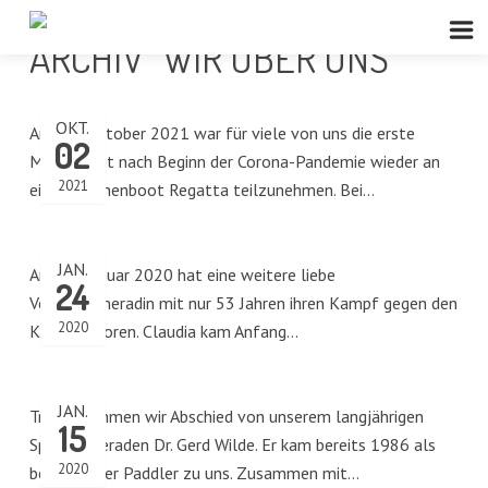
ARCHIV "WIR ÜBER UNS"
OKT.
Anfang Oktober 2021 war für viele von uns die erste
02
Möglichkeit nach Beginn der Corona-Pandemie wieder an
2021
einer Drachenboot Regatta teilzunehmen. Bei…
JAN.
Am 24. Januar 2020 hat eine weitere liebe
24
Vereinskameradin mit nur 53 Jahren ihren Kampf gegen den
2020
Krebs verloren. Claudia kam Anfang…
JAN.
Traurig nehmen wir Abschied von unserem langjährigen
15
Sportkameraden Dr. Gerd Wilde. Er kam bereits 1986 als
2020
begeisterter Paddler zu uns. Zusammen mit…