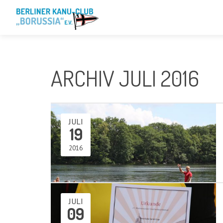
ARCHIV JULI 2016
JULI
19
2016
JULI
09