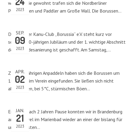
24
worden. Wie gewohnt trafen sich die Nordberliner
2023
Paddlerinnen und Paddler am Große Wall. Die Borussen…
SEP.
Der Berliner Kanu-Club „Borussia“ e.V. steht kurz vor
09
seinem 100-jährigen Jubiläum und der 1. wichtige Abschnitt
2023
der Gebäudesanierung ist geschafft. Am Samstag,…
APR.
Zum diesjährigen Anpaddeln haben sich die Borussen um
02
10.00 Uhr im Verein eingefunden. Sie ließen sich nicht
2023
abschrecken, bei 5°C, stürmischen Böen…
JAN.
Endlich… nach 2 Jahren Pause konnten wir in Brandenburg
21
an der Havel im Marienbad wieder an einer der bislang für
2023
uns schönsten…