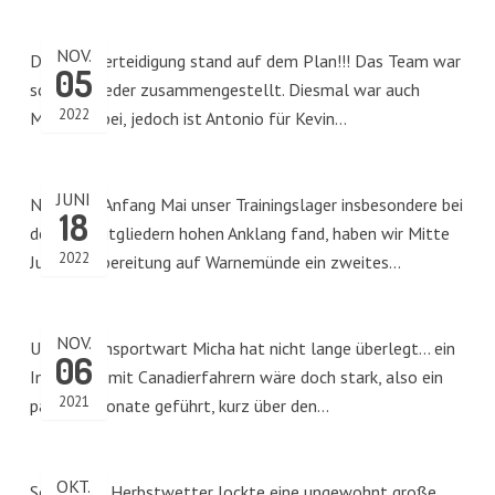
NOV.
Die Titelverteidigung stand auf dem Plan!!! Das Team war
05
schnell wieder zusammengestellt. Diesmal war auch
2022
Mattis dabei, jedoch ist Antonio für Kevin…
JUNI
Nachdem Anfang Mai unser Trainingslager insbesondere bei
18
den Neumitgliedern hohen Anklang fand, haben wir Mitte
2022
Juni in Vorbereitung auf Warnemünde ein zweites…
NOV.
Unser Rennsportwart Micha hat nicht lange überlegt… ein
06
Indoorcup mit Canadierfahrern wäre doch stark, also ein
2021
paar Telefonate geführt, kurz über den…
OKT.
Schönstes Herbstwetter lockte eine ungewohnt große