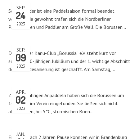
SEP.
Schon wieder ist eine Paddelsaison formal beendet
24
worden. Wie gewohnt trafen sich die Nordberliner
2023
Paddlerinnen und Paddler am Große Wall. Die Borussen…
SEP.
Der Berliner Kanu-Club „Borussia“ e.V. steht kurz vor
09
seinem 100-jährigen Jubiläum und der 1. wichtige Abschnitt
2023
der Gebäudesanierung ist geschafft. Am Samstag,…
APR.
Zum diesjährigen Anpaddeln haben sich die Borussen um
02
10.00 Uhr im Verein eingefunden. Sie ließen sich nicht
2023
abschrecken, bei 5°C, stürmischen Böen…
JAN.
Endlich… nach 2 Jahren Pause konnten wir in Brandenburg