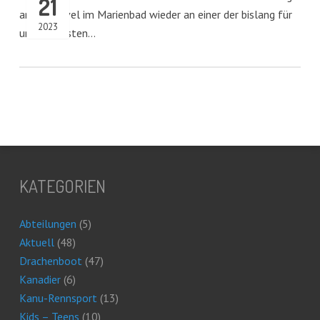
21
an der Havel im Marienbad wieder an einer der bislang für
2023
uns schönsten…
KATEGORIEN
Abteilungen
(5)
Aktuell
(48)
Drachenboot
(47)
Kanadier
(6)
Kanu-Rennsport
(13)
Kids – Teens
(10)