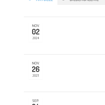
NOV.
02
2024
KATEGORIEN
NOV.
26
Abteilungen
(5)
Aktuell
(48)
2023
Drachenboot
(47)
Kanadier
(6)
Kanu-Rennsport
(13)
Kids – Teens
(10)
SEP.