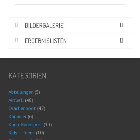
BILDERGALERIE
ERGEBNISLISTEN
KATEGORIEN
Abteilungen
(5)
Aktuell
(48)
Drachenboot
(47)
Kanadier
(6)
Kanu-Rennsport
(13)
Kids – Teens
(10)