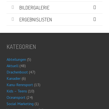
BILDERGALERIE
ERGEBNISLISTEN
KATEGORIEN
Abteilungen
(5)
Aktuell
(48)
Drachenboot
(47)
Kanadier
(6)
Kanu-Rennsport
(13)
Kids – Teens
(10)
Oceansport
(24)
Social Marketing
(1)