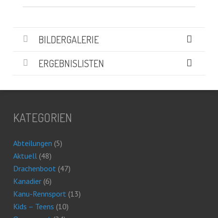
BILDERGALERIE
ERGEBNISLISTEN
KATEGORIEN
Abteilungen
(5)
Aktuell
(48)
Drachenboot
(47)
Kanadier
(6)
Kanu-Rennsport
(13)
Kids – Teens
(10)