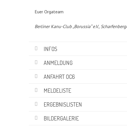
KATEGORIEN
Euer Orgateam
Abteilungen
(5)
Berliner Kanu-Club „Borussia“ e.V., Scharfenberg
Aktuell
(48)
Drachenboot
(47)
Kanadier
(6)
INFOS
Kanu-Rennsport
(13)
Kids – Teens
(10)
ANMELDUNG
Oceansport
(24)
Social Marketing
(1)
ANFAHRT OC6
Vereinsnachrichten
(86)
Wir über uns
MELDELISTE
(19)
ERGEBNISLISTEN
SUCHE
BILDERGALERIE
Suchen