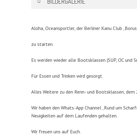
BILDERGALERIE
Aloha, Oceansportler, der Berliner Kanu Club „Borus
zu starten.
Es werden wieder alle Bootsklassen (SUP, OC und S
Für Essen und Trinken wird gesorgt.
KATEGORIEN
Alles Weitere zu den Renn- und Bootsklassen, dem Z
Abteilungen
(5)
Wir haben den Whats-App Channel „Rund um Scharfen
Aktuell
(48)
Neuigkeiten auf dem Laufenden gehalten.
Drachenboot
(47)
Kanadier
(6)
Wir freuen uns auf Euch.
Kanu-Rennsport
(13)