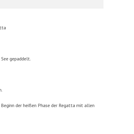
tta
 See gepaddelt.
AKTUELLE BILDER
n.
 Beginn der heißen Phase der Regatta mit allen