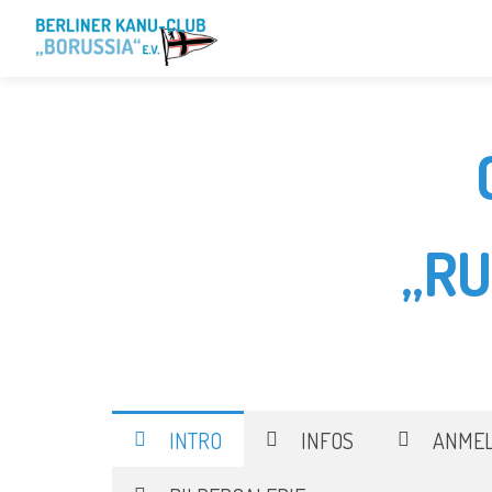
„R
INTRO
INFOS
ANME