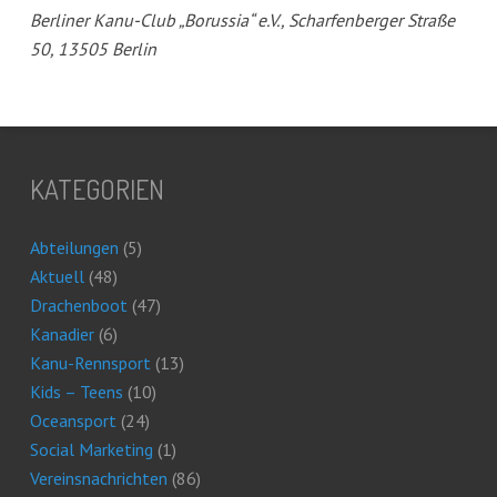
Berliner Kanu-Club „Borussia“ e.V., Scharfenberger Straße
50, 13505 Berlin
KATEGORIEN
Abteilungen
(5)
Aktuell
(48)
Drachenboot
(47)
Kanadier
(6)
Kanu-Rennsport
(13)
Kids – Teens
(10)
Oceansport
(24)
Social Marketing
(1)
Vereinsnachrichten
(86)