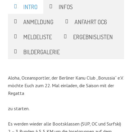
INTRO
INFOS
ANMELDUNG
ANFAHRT OC6
MELDELISTE
ERGEBNISLISTEN
BILDERGALERIE
Aloha, Oceansportler, der Berliner Kanu Club „Borussia“ e.V.
möchte Euch zum 22. Mal einladen, die Saison mit der
Regatta
zu starten.
Es werden wieder alle Bootsklassen (SUP, OC und Surfski)
2 – 3 Runden á 5,5 KM um die Inselgruppen auf dem