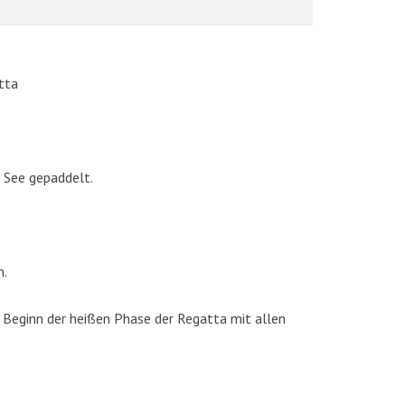
tta
 See gepaddelt.
AKTUELLE BILDER
n.
 Beginn der heißen Phase der Regatta mit allen