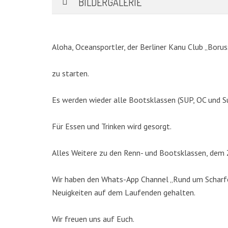
BILDERGALERIE
Aloha, Oceansportler, der Berliner Kanu Club „Borus
zu starten.
Es werden wieder alle Bootsklassen (SUP, OC und S
Für Essen und Trinken wird gesorgt.
KATEGORIEN
Alles Weitere zu den Renn- und Bootsklassen, dem Z
Abteilungen
(5)
Wir haben den Whats-App Channel „Rund um Scharfen
Aktuell
(48)
Neuigkeiten auf dem Laufenden gehalten.
Drachenboot
(47)
Kanadier
(6)
Wir freuen uns auf Euch.
Kanu-Rennsport
(13)