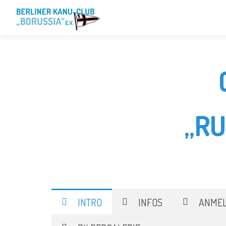
„R
INTRO
INFOS
ANME