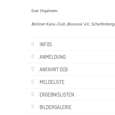
KATEGORIEN
Euer Orgateam
Abteilungen
(5)
Berliner Kanu-Club „Borussia“ e.V., Scharfenberg
Aktuell
(48)
Drachenboot
(47)
Kanadier
(6)
INFOS
Kanu-Rennsport
(13)
Kids – Teens
(10)
ANMELDUNG
Oceansport
(24)
Social Marketing
(1)
ANFAHRT OC6
Vereinsnachrichten
(86)
Wir über uns
MELDELISTE
(19)
ERGEBNISLISTEN
SUCHE
BILDERGALERIE
Suchen