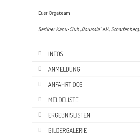
KATEGORIEN
Euer Orgateam
Abteilungen
(5)
Berliner Kanu-Club „Borussia“ e.V., Scharfenberg
Aktuell
(48)
Drachenboot
(47)
Kanadier
(6)
INFOS
Kanu-Rennsport
(13)
Kids – Teens
(10)
ANMELDUNG
Oceansport
(24)
Social Marketing
(1)
ANFAHRT OC6
Vereinsnachrichten
(86)
Wir über uns
MELDELISTE
(19)
ERGEBNISLISTEN
SUCHE
BILDERGALERIE
Suchen