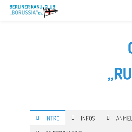
„R
INTRO
INFOS
ANME