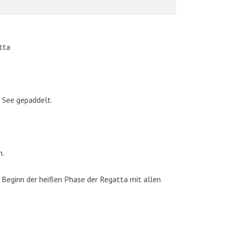
tta
 See gepaddelt.
AKTUELLE BILDER
n.
 Beginn der heißen Phase der Regatta mit allen