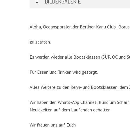
BILDERGALERIE
Aloha, Oceansportler, der Berliner Kanu Club „Borus
zu starten.
Es werden wieder alle Bootsklassen (SUP, OC und S
Für Essen und Trinken wird gesorgt.
KATEGORIEN
Alles Weitere zu den Renn- und Bootsklassen, dem Z
Abteilungen
(5)
Wir haben den Whats-App Channel „Rund um Scharfen
Aktuell
(48)
Neuigkeiten auf dem Laufenden gehalten.
Drachenboot
(47)
Kanadier
(6)
Wir freuen uns auf Euch.
Kanu-Rennsport
(13)