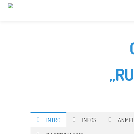
„R
INTRO
INFOS
ANME