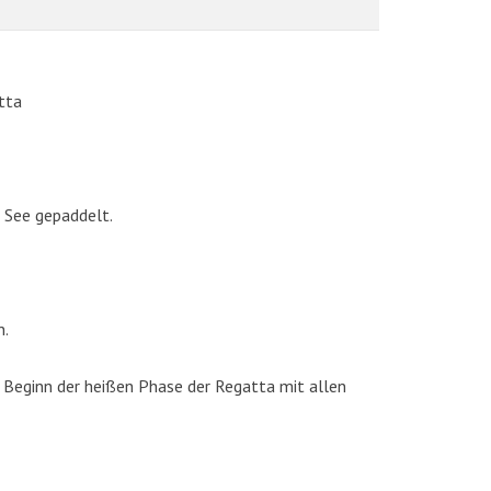
tta
 See gepaddelt.
AKTUELLE BILDER
n.
 Beginn der heißen Phase der Regatta mit allen