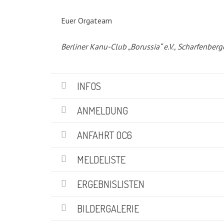
KATEGORIEN
Euer Orgateam
Abteilungen
(5)
Berliner Kanu-Club „Borussia“ e.V., Scharfenberg
Aktuell
(48)
Drachenboot
(47)
Kanadier
(6)
INFOS
Kanu-Rennsport
(13)
Kids – Teens
(10)
ANMELDUNG
Oceansport
(24)
Social Marketing
(1)
ANFAHRT OC6
Vereinsnachrichten
(86)
Wir über uns
MELDELISTE
(19)
ERGEBNISLISTEN
SUCHE
BILDERGALERIE
Suchen