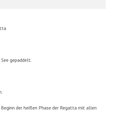
tta
 See gepaddelt.
AKTUELLE BILDER
n.
 Beginn der heißen Phase der Regatta mit allen