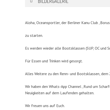
BILDERGALERIE
Aloha, Oceansportler, der Berliner Kanu Club „Borus
zu starten.
Es werden wieder alle Bootsklassen (SUP, OC und S
Für Essen und Trinken wird gesorgt.
KATEGORIEN
Alles Weitere zu den Renn- und Bootsklassen, dem Z
Abteilungen
(5)
Wir haben den Whats-App Channel „Rund um Scharfen
Aktuell
(48)
Neuigkeiten auf dem Laufenden gehalten.
Drachenboot
(47)
Kanadier
(6)
Wir freuen uns auf Euch.
Kanu-Rennsport
(13)