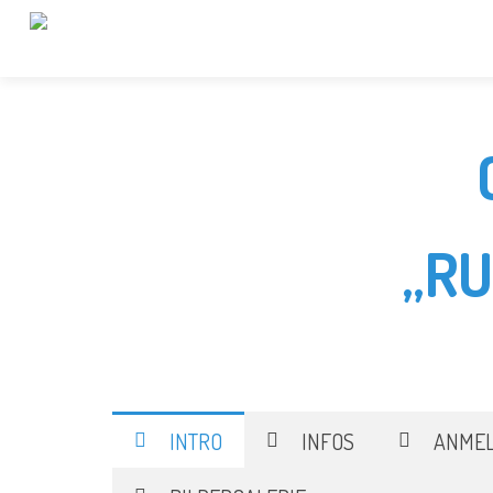
„R
INTRO
INFOS
ANME