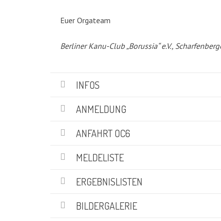
KATEGORIEN
Euer Orgateam
Abteilungen
(5)
Berliner Kanu-Club „Borussia“ e.V., Scharfenberg
Aktuell
(48)
Drachenboot
(47)
Kanadier
(6)
INFOS
Kanu-Rennsport
(13)
Kids – Teens
(10)
ANMELDUNG
Oceansport
(24)
Social Marketing
(1)
ANFAHRT OC6
Vereinsnachrichten
(86)
Wir über uns
MELDELISTE
(19)
ERGEBNISLISTEN
SUCHE
BILDERGALERIE
Suchen