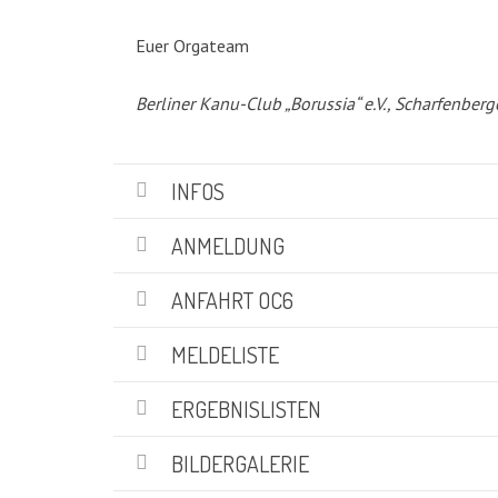
KATEGORIEN
Euer Orgateam
Abteilungen
(5)
Berliner Kanu-Club „Borussia“ e.V., Scharfenberg
Aktuell
(48)
Drachenboot
(47)
Kanadier
(6)
INFOS
Kanu-Rennsport
(13)
Kids – Teens
(10)
ANMELDUNG
Oceansport
(24)
Social Marketing
(1)
ANFAHRT OC6
Vereinsnachrichten
(86)
Wir über uns
MELDELISTE
(19)
ERGEBNISLISTEN
SUCHE
BILDERGALERIE
Suchen