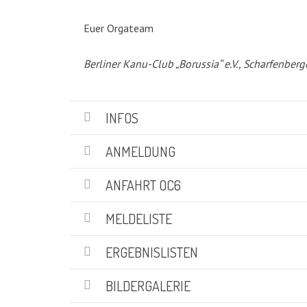
KATEGORIEN
Euer Orgateam
Abteilungen
(5)
Berliner Kanu-Club „Borussia“ e.V., Scharfenberg
Aktuell
(48)
Drachenboot
(47)
Kanadier
(6)
INFOS
Kanu-Rennsport
(13)
Kids – Teens
(10)
ANMELDUNG
Oceansport
(24)
Social Marketing
(1)
ANFAHRT OC6
Vereinsnachrichten
(86)
Wir über uns
MELDELISTE
(19)
ERGEBNISLISTEN
SUCHE
BILDERGALERIE
Suchen