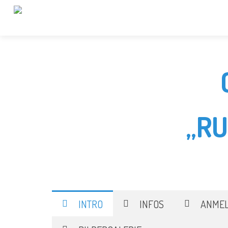
„R
INTRO
INFOS
ANME