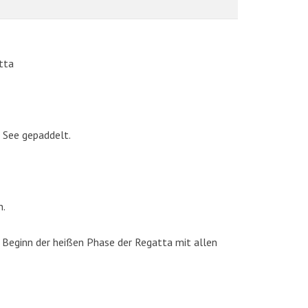
tta
 See gepaddelt.
AKTUELLE BILDER
n.
 Beginn der heißen Phase der Regatta mit allen