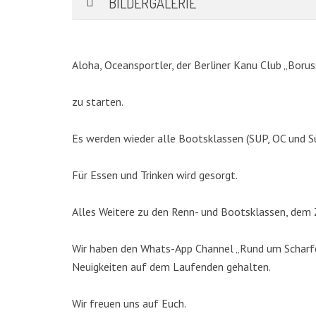
BILDERGALERIE
Aloha, Oceansportler, der Berliner Kanu Club „Borus
zu starten.
Es werden wieder alle Bootsklassen (SUP, OC und S
Für Essen und Trinken wird gesorgt.
KATEGORIEN
Alles Weitere zu den Renn- und Bootsklassen, dem Z
Abteilungen
(5)
Wir haben den Whats-App Channel „Rund um Scharfen
Aktuell
(48)
Neuigkeiten auf dem Laufenden gehalten.
Drachenboot
(47)
Kanadier
(6)
Wir freuen uns auf Euch.
Kanu-Rennsport
(13)