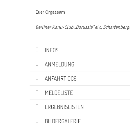
KATEGORIEN
Euer Orgateam
Abteilungen
(5)
Berliner Kanu-Club „Borussia“ e.V., Scharfenberg
Aktuell
(48)
Drachenboot
(47)
Kanadier
(6)
INFOS
Kanu-Rennsport
(13)
Kids – Teens
(10)
ANMELDUNG
Oceansport
(24)
Social Marketing
(1)
ANFAHRT OC6
Vereinsnachrichten
(86)
Wir über uns
MELDELISTE
(19)
ERGEBNISLISTEN
SUCHE
BILDERGALERIE
Suchen