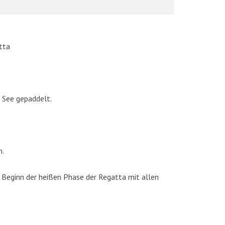
tta
 See gepaddelt.
AKTUELLE BILDER
n.
 Beginn der heißen Phase der Regatta mit allen