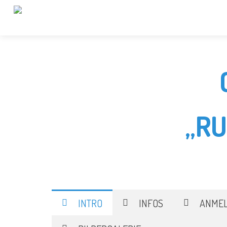
„R
INTRO
INFOS
ANME