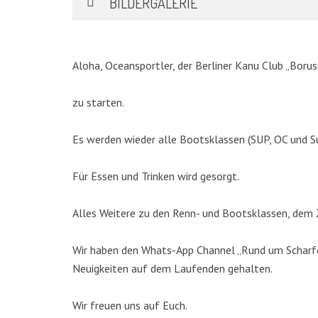
BILDERGALERIE
Aloha, Oceansportler, der Berliner Kanu Club „Borus
zu starten.
Es werden wieder alle Bootsklassen (SUP, OC und S
Für Essen und Trinken wird gesorgt.
KATEGORIEN
Alles Weitere zu den Renn- und Bootsklassen, dem Z
Abteilungen
(5)
Wir haben den Whats-App Channel „Rund um Scharfen
Aktuell
(48)
Neuigkeiten auf dem Laufenden gehalten.
Drachenboot
(47)
Kanadier
(6)
Wir freuen uns auf Euch.
Kanu-Rennsport
(13)