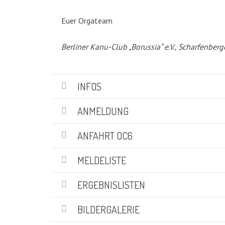
KATEGORIEN
Euer Orgateam
Abteilungen
(5)
Berliner Kanu-Club „Borussia“ e.V., Scharfenberg
Aktuell
(48)
Drachenboot
(47)
Kanadier
(6)
INFOS
Kanu-Rennsport
(13)
Kids – Teens
(10)
ANMELDUNG
Oceansport
(24)
Social Marketing
(1)
ANFAHRT OC6
Vereinsnachrichten
(86)
Wir über uns
MELDELISTE
(19)
ERGEBNISLISTEN
SUCHE
BILDERGALERIE
Suchen