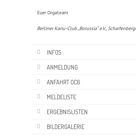
KATEGORIEN
Euer Orgateam
Abteilungen
(5)
Berliner Kanu-Club „Borussia“ e.V., Scharfenberg
Aktuell
(48)
Drachenboot
(47)
Kanadier
(6)
INFOS
Kanu-Rennsport
(13)
Kids – Teens
(10)
ANMELDUNG
Oceansport
(24)
Social Marketing
(1)
ANFAHRT OC6
Vereinsnachrichten
(86)
Wir über uns
MELDELISTE
(19)
ERGEBNISLISTEN
SUCHE
BILDERGALERIE
Suchen