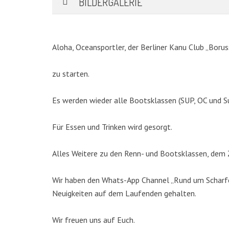
BILDERGALERIE
Aloha, Oceansportler, der Berliner Kanu Club „Borus
zu starten.
Es werden wieder alle Bootsklassen (SUP, OC und S
Für Essen und Trinken wird gesorgt.
KATEGORIEN
Alles Weitere zu den Renn- und Bootsklassen, dem Z
Abteilungen
(5)
Wir haben den Whats-App Channel „Rund um Scharfen
Aktuell
(48)
Neuigkeiten auf dem Laufenden gehalten.
Drachenboot
(47)
Kanadier
(6)
Wir freuen uns auf Euch.
Kanu-Rennsport
(13)