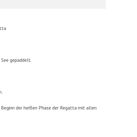
tta
 See gepaddelt.
AKTUELLE BILDER
n.
 Beginn der heißen Phase der Regatta mit allen