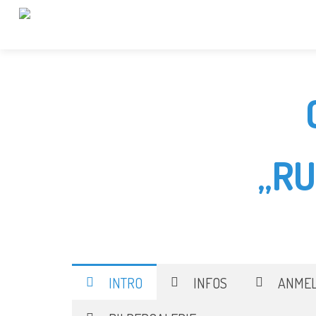
„R
INTRO
INFOS
ANME