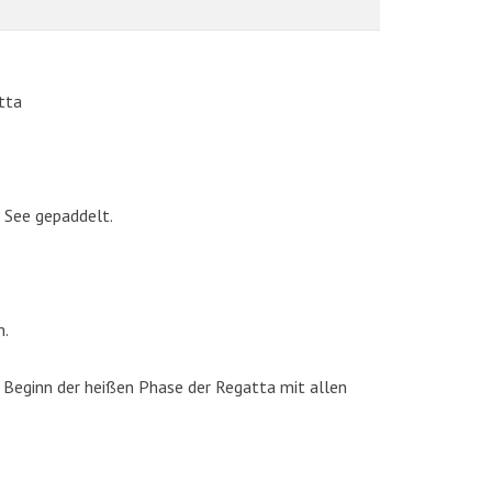
tta
 See gepaddelt.
AKTUELLE BILDER
n.
 Beginn der heißen Phase der Regatta mit allen