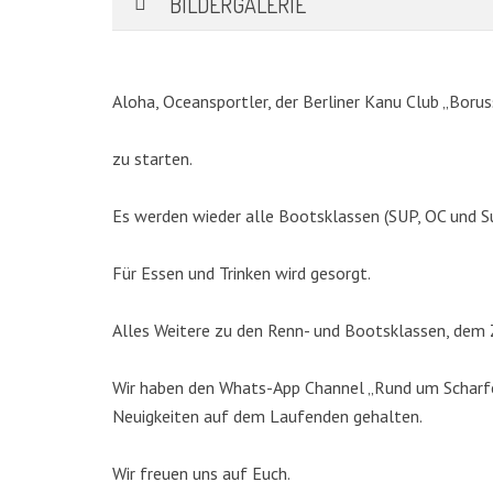
BILDERGALERIE
Aloha, Oceansportler, der Berliner Kanu Club „Borus
zu starten.
Es werden wieder alle Bootsklassen (SUP, OC und S
Für Essen und Trinken wird gesorgt.
KATEGORIEN
Alles Weitere zu den Renn- und Bootsklassen, dem Z
Abteilungen
(5)
Wir haben den Whats-App Channel „Rund um Scharfen
Aktuell
(48)
Neuigkeiten auf dem Laufenden gehalten.
Drachenboot
(47)
Kanadier
(6)
Wir freuen uns auf Euch.
Kanu-Rennsport
(13)