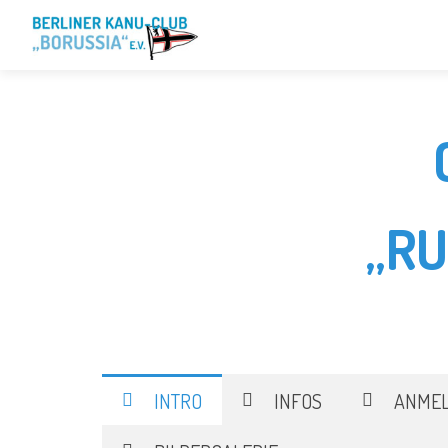
„R
INTRO
INFOS
ANME