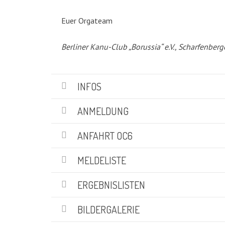
KATEGORIEN
Euer Orgateam
Abteilungen
(5)
Berliner Kanu-Club „Borussia“ e.V., Scharfenberg
Aktuell
(48)
Drachenboot
(47)
Kanadier
(6)
INFOS
Kanu-Rennsport
(13)
Kids – Teens
(10)
ANMELDUNG
Oceansport
(24)
Social Marketing
(1)
ANFAHRT OC6
Vereinsnachrichten
(86)
Wir über uns
MELDELISTE
(19)
ERGEBNISLISTEN
SUCHE
BILDERGALERIE
Suchen