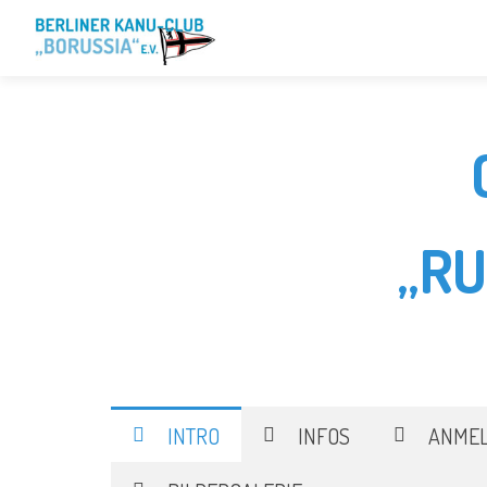
„R
INTRO
INFOS
ANME