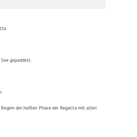
tta
 See gepaddelt.
AKTUELLE BILDER
n.
 Beginn der heißen Phase der Regatta mit allen