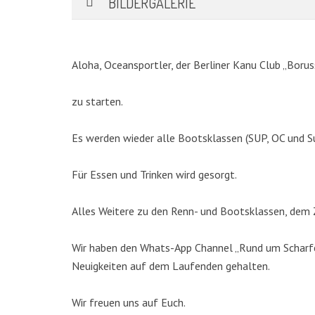
BILDERGALERIE
Aloha, Oceansportler, der Berliner Kanu Club „Borus
zu starten.
Es werden wieder alle Bootsklassen (SUP, OC und S
Für Essen und Trinken wird gesorgt.
KATEGORIEN
Alles Weitere zu den Renn- und Bootsklassen, dem Z
Abteilungen
(5)
Wir haben den Whats-App Channel „Rund um Scharfen
Aktuell
(48)
Neuigkeiten auf dem Laufenden gehalten.
Drachenboot
(47)
Kanadier
(6)
Wir freuen uns auf Euch.
Kanu-Rennsport
(13)