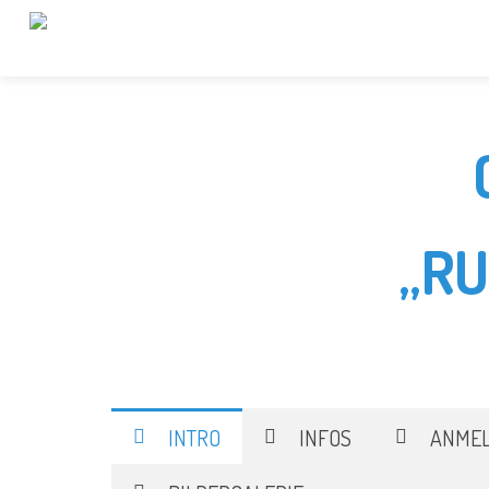
„R
INTRO
INFOS
ANME