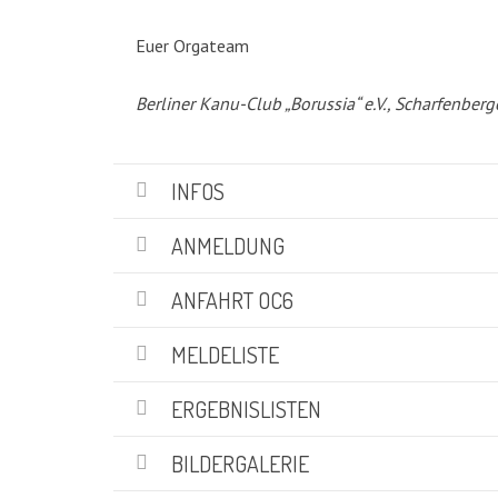
KATEGORIEN
Euer Orgateam
Abteilungen
(5)
Berliner Kanu-Club „Borussia“ e.V., Scharfenberg
Aktuell
(48)
Drachenboot
(47)
Kanadier
(6)
INFOS
Kanu-Rennsport
(13)
Kids – Teens
(10)
ANMELDUNG
Oceansport
(24)
Social Marketing
(1)
ANFAHRT OC6
Vereinsnachrichten
(86)
Wir über uns
MELDELISTE
(19)
ERGEBNISLISTEN
SUCHE
BILDERGALERIE
Suchen