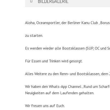
BILDERGALERIE
Aloha, Oceansportler, der Berliner Kanu Club „Borus
zu starten.
Es werden wieder alle Bootsklassen (SUP, OC und S
Für Essen und Trinken wird gesorgt.
KATEGORIEN
Alles Weitere zu den Renn- und Bootsklassen, dem Z
Abteilungen
(5)
Wir haben den Whats-App Channel „Rund um Scharfen
Aktuell
(48)
Neuigkeiten auf dem Laufenden gehalten.
Drachenboot
(47)
Kanadier
(6)
Wir freuen uns auf Euch.
Kanu-Rennsport
(13)