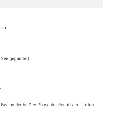
tta
 See gepaddelt.
AKTUELLE BILDER
n.
 Beginn der heißen Phase der Regatta mit allen