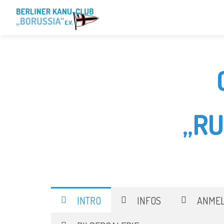
„R
INTRO
INFOS
ANME