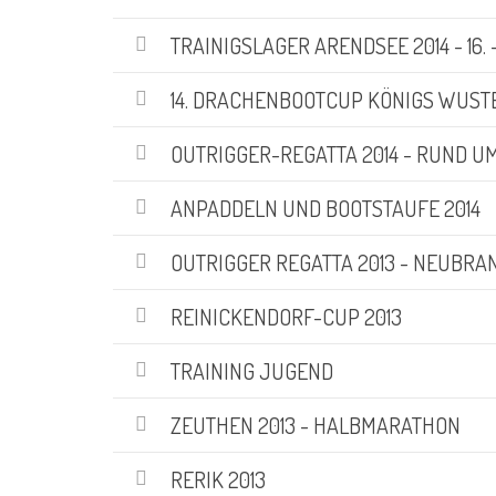
KATEGORIEN
TRAINIGSLAGER ARENDSEE 2014 - 16. - 
Abteilungen
(5)
14. DRACHENBOOTCUP KÖNIGS WUSTER
Aktuell
(48)
Drachenboot
(47)
OUTRIGGER-REGATTA 2014 - RUND UM
Kanadier
(6)
Kanu-Rennsport
(13)
ANPADDELN UND BOOTSTAUFE 2014
Kids – Teens
(10)
Oceansport
(24)
OUTRIGGER REGATTA 2013 - NEUBR
Social Marketing
(1)
Vereinsnachrichten
(86)
REINICKENDORF-CUP 2013
Wir über uns
(19)
TRAINING JUGEND
SUCHE
ZEUTHEN 2013 - HALBMARATHON
Suchen
RERIK 2013
nach: