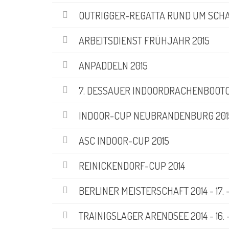
KATEGORIEN
OUTRIGGER-REGATTA RUND UM SCHA
Abteilungen
(5)
ARBEITSDIENST FRÜHJAHR 2015
Aktuell
(48)
Drachenboot
(47)
ANPADDELN 2015
Kanadier
(6)
Kanu-Rennsport
(13)
7. DESSAUER INDOORDRACHENBOOT
Kids – Teens
(10)
INDOOR-CUP NEUBRANDENBURG 201
Oceansport
(24)
Social Marketing
(1)
ASC INDOOR-CUP 2015
Vereinsnachrichten
(86)
Wir über uns
(19)
REINICKENDORF-CUP 2014
SUCHE
BERLINER MEISTERSCHAFT 2014 - 17. - 
Suchen
TRAINIGSLAGER ARENDSEE 2014 - 16. - 
nach: