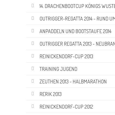
Abteilungen
(5)
14. DRACHENBOOTCUP KÖNIGS WUSTER
Aktuell
(48)
Drachenboot
(47)
OUTRIGGER-REGATTA 2014 - RUND UM
Kanadier
(6)
Kanu-Rennsport
(13)
ANPADDELN UND BOOTSTAUFE 2014
Kids – Teens
(10)
Oceansport
(24)
OUTRIGGER REGATTA 2013 - NEUBR
Social Marketing
(1)
Vereinsnachrichten
(86)
REINICKENDORF-CUP 2013
Wir über uns
(19)
TRAINING JUGEND
SUCHE
ZEUTHEN 2013 - HALBMARATHON
Suchen
RERIK 2013
nach:
REINICKENDORF-CUP 2012