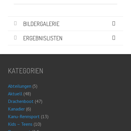
BILDERGALERIE
ERGEBNISLISTEN
KATEGORIEN
Abteilungen
(5)
Aktuell
(48)
Drachenboot
(47)
Kanadier
(6)
Kanu-Rennsport
(13)
Kids – Teens
(10)