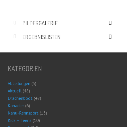
BILDERGALERIE
ERGEBNISLISTEN
KATEGORIEN
Abteilungen
(5)
Aktuell
(48)
Drachenboot
(47)
Kanadier
(6)
Kanu-Rennsport
(13)
Kids – Teens
(10)