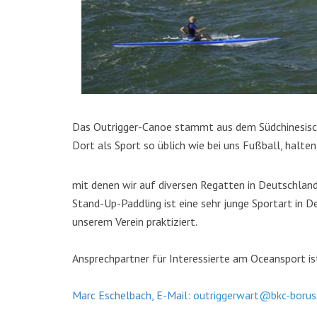
KATEGORIEN
Das Outrigger-Canoe stammt aus dem Südchinesische
Abteilungen
(5)
Dort als Sport so üblich wie bei uns Fußball, halten
Aktuell
(48)
Drachenboot
(47)
mit denen wir auf diversen Regatten in Deutschland
Kanadier
(6)
Stand-Up-Paddling ist eine sehr junge Sportart in D
Kanu-Rennsport
(13)
unserem Verein praktiziert.
Kids – Teens
(10)
Oceansport
(24)
Ansprechpartner für Interessierte am Oceansport is
Social Marketing
(1)
Vereinsnachrichten
(86)
Marc Eschelbach, E-Mail:
outriggerwart@bkc-boruss
Wir über uns
(19)