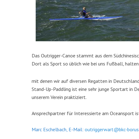
KATEGORIEN
Das Outrigger-Canoe stammt aus dem Südchinesische
Abteilungen
(5)
Dort als Sport so üblich wie bei uns Fußball, halten
Aktuell
(48)
Drachenboot
(47)
mit denen wir auf diversen Regatten in Deutschland
Kanadier
(6)
Stand-Up-Paddling ist eine sehr junge Sportart in D
Kanu-Rennsport
(13)
unserem Verein praktiziert.
Kids – Teens
(10)
Oceansport
(24)
Ansprechpartner für Interessierte am Oceansport is
Social Marketing
(1)
Vereinsnachrichten
(86)
Marc Eschelbach, E-Mail:
outriggerwart@bkc-boruss
Wir über uns
(19)