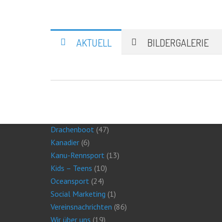
AKTUELL
BILDERGALERIE
KATEGORIEN
Abteilungen
(5)
Aktuell
(48)
Drachenboot
(47)
Kanadier
(6)
Kanu-Rennsport
(13)
Kids – Teens
(10)
Oceansport
(24)
Social Marketing
(1)
Vereinsnachrichten
(86)
Wir über uns
(19)