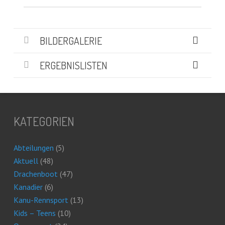
BILDERGALERIE
ERGEBNISLISTEN
KATEGORIEN
Abteilungen
(5)
Aktuell
(48)
Drachenboot
(47)
Kanadier
(6)
Kanu-Rennsport
(13)
Kids – Teens
(10)