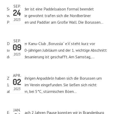
SEP.
Schon wieder ist eine Paddelsaison formal beendet
24
worden. Wie gewohnt trafen sich die Nordberliner
2023
Paddlerinnen und Paddler am Große Wall. Die Borussen…
SEP.
Der Berliner Kanu-Club „Borussia“ e.V. steht kurz vor
09
seinem 100-jährigen Jubiläum und der 1. wichtige Abschnitt
2023
der Gebäudesanierung ist geschafft. Am Samstag,…
APR.
Zum diesjährigen Anpaddeln haben sich die Borussen um
02
10.00 Uhr im Verein eingefunden. Sie ließen sich nicht
2023
abschrecken, bei 5°C, stürmischen Böen…
JAN.
Endlich… nach 2 Jahren Pause konnten wir in Brandenburg