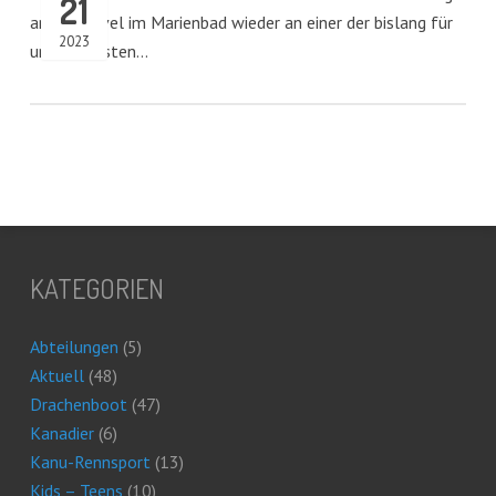
21
an der Havel im Marienbad wieder an einer der bislang für
2023
uns schönsten…
KATEGORIEN
Abteilungen
(5)
Aktuell
(48)
Drachenboot
(47)
Kanadier
(6)
Kanu-Rennsport
(13)
Kids – Teens
(10)