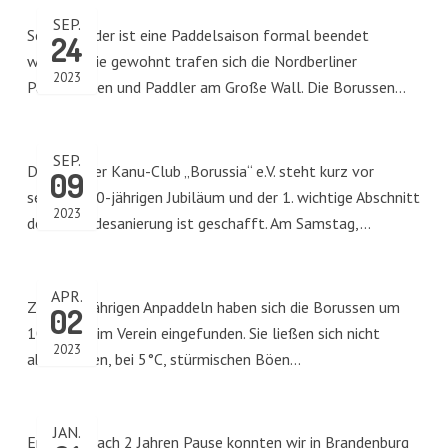
SEP.
Schon wieder ist eine Paddelsaison formal beendet
24
worden. Wie gewohnt trafen sich die Nordberliner
2023
Paddlerinnen und Paddler am Große Wall. Die Borussen…
SEP.
Der Berliner Kanu-Club „Borussia“ e.V. steht kurz vor
09
seinem 100-jährigen Jubiläum und der 1. wichtige Abschnitt
2023
der Gebäudesanierung ist geschafft. Am Samstag,…
APR.
Zum diesjährigen Anpaddeln haben sich die Borussen um
02
10.00 Uhr im Verein eingefunden. Sie ließen sich nicht
2023
abschrecken, bei 5°C, stürmischen Böen…
JAN.
Endlich… nach 2 Jahren Pause konnten wir in Brandenburg