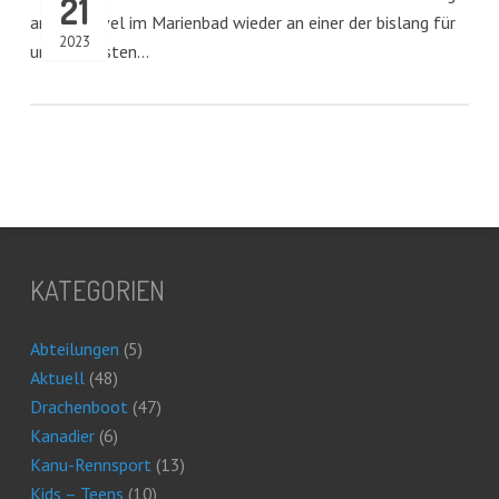
21
an der Havel im Marienbad wieder an einer der bislang für
2023
uns schönsten…
KATEGORIEN
Abteilungen
(5)
Aktuell
(48)
Drachenboot
(47)
Kanadier
(6)
Kanu-Rennsport
(13)
Kids – Teens
(10)