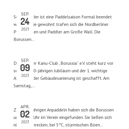
SEP.
Schon wieder ist eine Paddelsaison formal beendet
24
worden. Wie gewohnt trafen sich die Nordberliner
2023
Paddlerinnen und Paddler am Große Wall. Die
Borussen…
SEP.
Der Berliner Kanu-Club „Borussia“ e.V. steht kurz vor
09
seinem 100-jährigen Jubiläum und der 1. wichtige
2023
Abschnitt der Gebäudesanierung ist geschafft. Am
Samstag,…
APR.
Zum diesjährigen Anpaddeln haben sich die Borussen
02
um 10.00 Uhr im Verein eingefunden. Sie ließen sich
2023
nicht abschrecken, bei 5°C, stürmischen Böen…