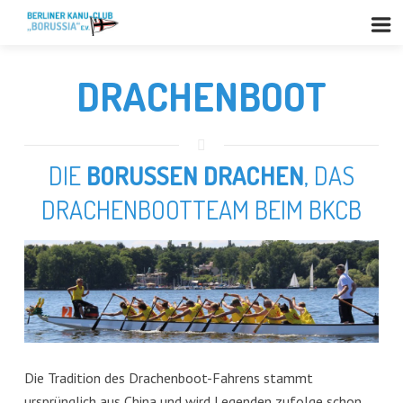
DRACHENBOOT
DIE
BORUSSEN DRACHEN
, DAS
DRACHENBOOTTEAM BEIM BKCB
Die Tradition des Drachenboot-Fahrens stammt
ursprünglich aus China und wird Legenden zufolge schon