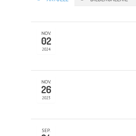
NOV.
02
2024
KATEGORIEN
NOV.
26
Abteilungen
(5)
Aktuell
(48)
2023
Drachenboot
(47)
Kanadier
(6)
Kanu-Rennsport
(13)
Kids – Teens
(10)
SEP.