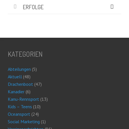
ERFOLGE
KATEGORIEN
Abteilungen
(5)
Aktuell
(48)
Drachenboot
(47)
Kanadier
(6)
Kanu-Rennsport
(13)
Kids – Teens
(10)
Oceansport
(24)
Social Marketing
(1)