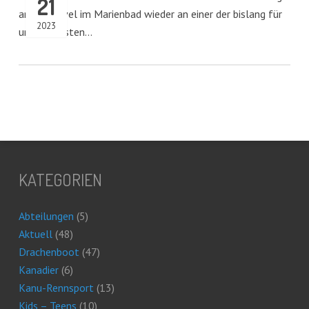
21
an der Havel im Marienbad wieder an einer der bislang für
2023
uns schönsten…
KATEGORIEN
Abteilungen
(5)
Aktuell
(48)
Drachenboot
(47)
Kanadier
(6)
Kanu-Rennsport
(13)
Kids – Teens
(10)