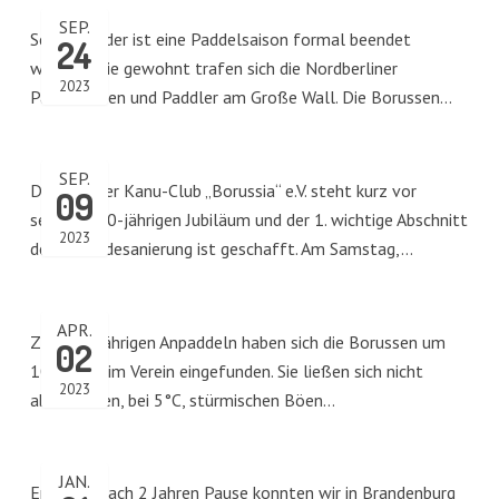
SEP.
Schon wieder ist eine Paddelsaison formal beendet
24
worden. Wie gewohnt trafen sich die Nordberliner
2023
Paddlerinnen und Paddler am Große Wall. Die Borussen…
SEP.
Der Berliner Kanu-Club „Borussia“ e.V. steht kurz vor
09
seinem 100-jährigen Jubiläum und der 1. wichtige Abschnitt
2023
der Gebäudesanierung ist geschafft. Am Samstag,…
APR.
Zum diesjährigen Anpaddeln haben sich die Borussen um
02
10.00 Uhr im Verein eingefunden. Sie ließen sich nicht
2023
abschrecken, bei 5°C, stürmischen Böen…
JAN.
Endlich… nach 2 Jahren Pause konnten wir in Brandenburg