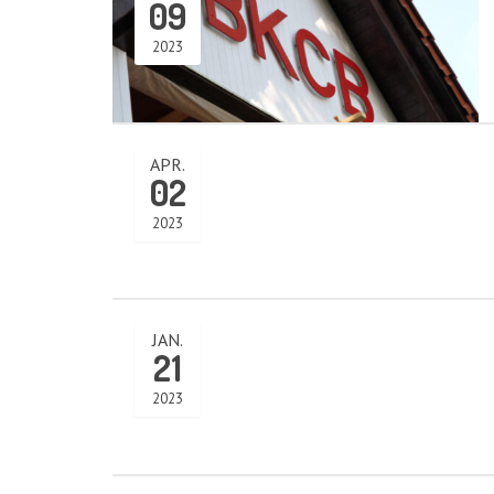
09
Suchen
2023
nach:
APR.
02
AKTUELLE BILDER
2023
JAN.
21
2023
NEUSTER BEITRAG